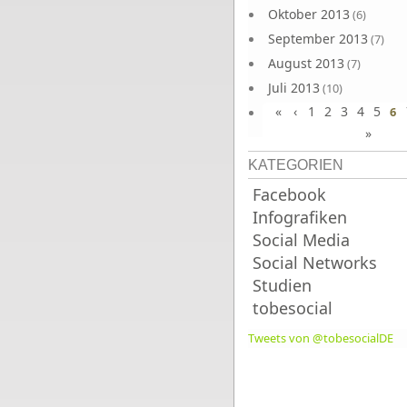
Oktober 2013
(6)
September 2013
(7)
August 2013
(7)
Juli 2013
(10)
«
‹
1
2
3
4
5
Juni 2013
6
(10)
»
KATEGORIEN
Facebook
Infografiken
Social Media
Social Networks
Studien
tobesocial
Tweets von @tobesocialDE