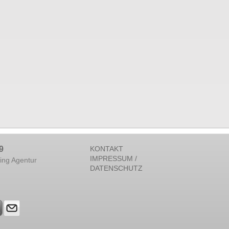
9
KONTAKT
IMPRESSUM /
ing Agentur
DATENSCHUTZ