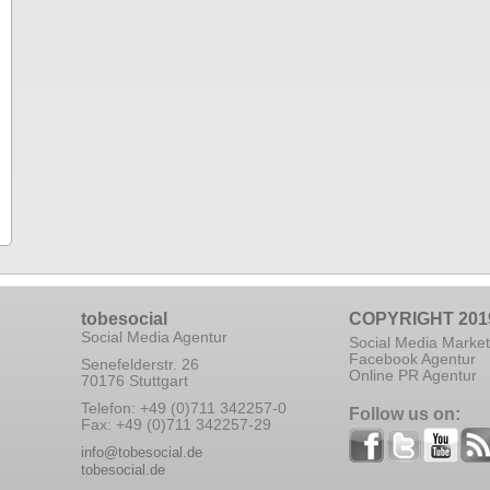
tobesocial
COPYRIGHT 201
Social Media Agentur
Social Media Market
Facebook Agentur
Senefelderstr. 26
Online PR Agentur
70176 Stuttgart
Telefon: +49 (0)711 342257-0
Follow us on:
Fax: +49 (0)711 342257-29
info@tobesocial.de
tobesocial.de