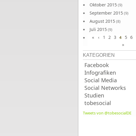
Oktober 2015
(9)
September 2015
(9)
August 2015
(8)
Juli 2015
(9)
«
‹
1
2
3
5
6
Juni 2015
4
(9)
»
KATEGORIEN
Facebook
Infografiken
Social Media
Social Networks
Studien
tobesocial
Tweets von @tobesocialDE