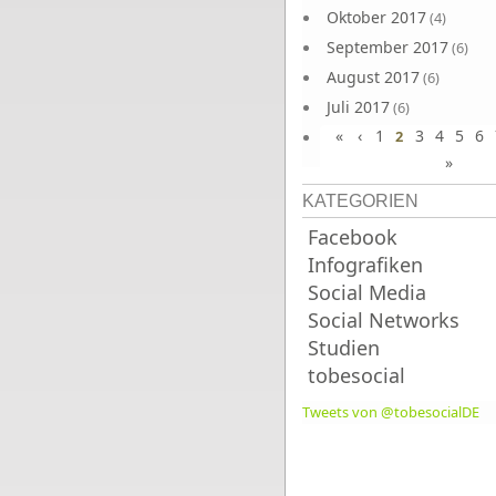
Oktober 2017
(4)
September 2017
(6)
August 2017
(6)
Juli 2017
(6)
«
‹
1
3
4
5
6
Juni 2017
2
(6)
»
KATEGORIEN
Facebook
Infografiken
Social Media
Social Networks
Studien
tobesocial
Tweets von @tobesocialDE