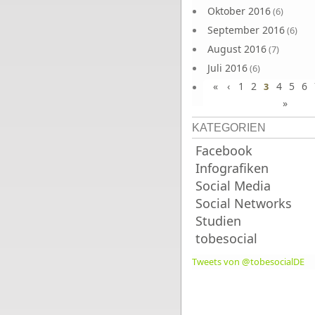
Oktober 2016
(6)
September 2016
(6)
August 2016
(7)
Juli 2016
(6)
«
‹
1
2
4
5
6
Juni 2016
3
(7)
»
KATEGORIEN
Facebook
Infografiken
Social Media
Social Networks
Studien
tobesocial
Tweets von @tobesocialDE