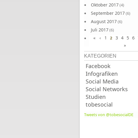
Oktober 2017
(4)
September 2017
(6)
August 2017
(6)
Juli 2017
(6)
«
‹
1
3
4
5
6
Juni 2017
2
(6)
»
KATEGORIEN
Facebook
Infografiken
Social Media
Social Networks
Studien
tobesocial
Tweets von @tobesocialDE