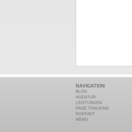
NAVIGATION
BLOG
AGENTUR
LEISTUNGEN
PAGE TRACKING
KONTAKT
MENÜ