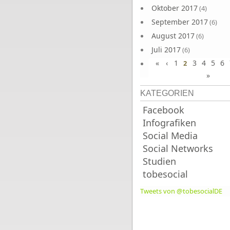
Oktober 2017
(4)
September 2017
(6)
August 2017
(6)
Juli 2017
(6)
«
‹
1
3
4
5
6
Juni 2017
2
(6)
»
KATEGORIEN
Facebook
Infografiken
Social Media
Social Networks
Studien
tobesocial
Tweets von @tobesocialDE