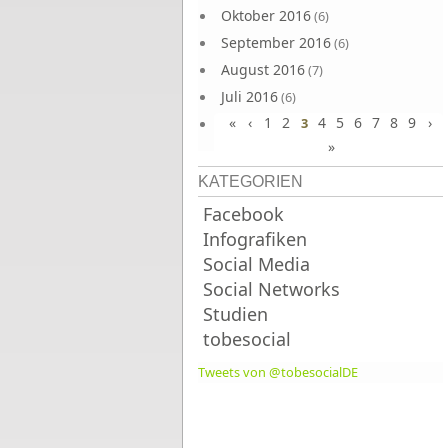
Oktober 2016
(6)
September 2016
(6)
August 2016
(7)
Juli 2016
(6)
«
‹
1
2
4
5
6
7
8
9
›
Juni 2016
3
(7)
»
KATEGORIEN
Facebook
Infografiken
Social Media
Social Networks
Studien
tobesocial
Tweets von @tobesocialDE