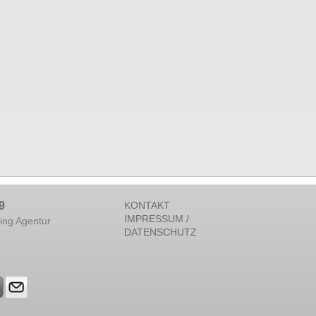
9
KONTAKT
IMPRESSUM /
ing Agentur
DATENSCHUTZ