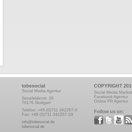
tobesocial
COPYRIGHT 201
Social Media Agentur
Social Media Market
Facebook Agentur
Senefelderstr. 26
Online PR Agentur
70176 Stuttgart
Telefon: +49 (0)711 342257-0
Follow us on:
Fax: +49 (0)711 342257-29
info@tobesocial.de
tobesocial.de