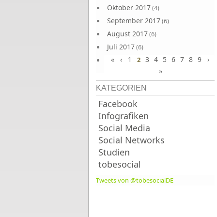
Oktober 2017
(4)
September 2017
(6)
August 2017
(6)
Juli 2017
(6)
«
‹
1
3
4
5
6
7
8
9
›
Juni 2017
2
(6)
»
KATEGORIEN
Facebook
Infografiken
Social Media
Social Networks
Studien
tobesocial
Tweets von @tobesocialDE