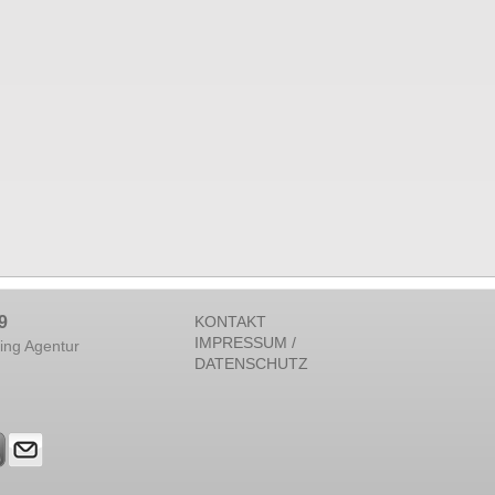
9
KONTAKT
IMPRESSUM /
ing Agentur
DATENSCHUTZ