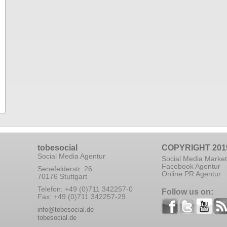
tobesocial
COPYRIGHT 201
Social Media Agentur
Social Media Market
Facebook Agentur
Senefelderstr. 26
Online PR Agentur
70176 Stuttgart
Telefon: +49 (0)711 342257-0
Follow us on:
Fax: +49 (0)711 342257-29
info@tobesocial.de
tobesocial.de