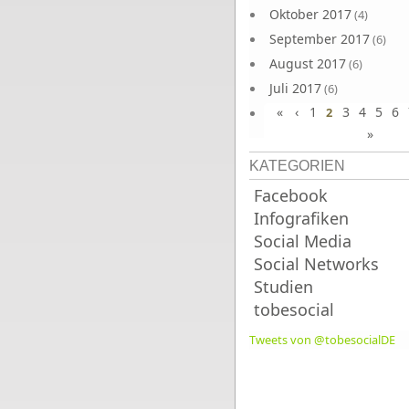
Oktober 2017
(4)
September 2017
(6)
August 2017
(6)
Juli 2017
(6)
«
‹
1
3
4
5
6
Juni 2017
2
(6)
»
KATEGORIEN
Facebook
Infografiken
Social Media
Social Networks
Studien
tobesocial
Tweets von @tobesocialDE