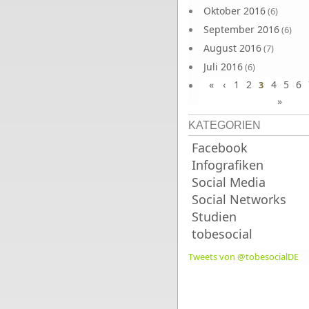
Oktober 2016
(6)
September 2016
(6)
August 2016
(7)
Juli 2016
(6)
«
‹
1
2
4
5
6
Juni 2016
3
(7)
»
KATEGORIEN
Facebook
Infografiken
Social Media
Social Networks
Studien
tobesocial
Tweets von @tobesocialDE