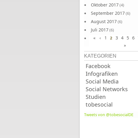
Oktober 2017
(4)
September 2017
(6)
August 2017
(6)
Juli 2017
(6)
«
‹
1
3
4
5
6
Juni 2017
2
(6)
»
KATEGORIEN
Facebook
Infografiken
Social Media
Social Networks
Studien
tobesocial
Tweets von @tobesocialDE