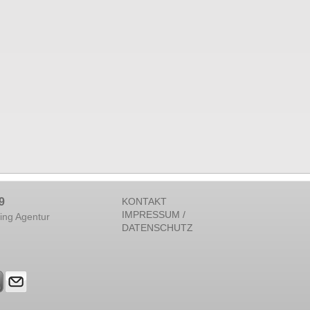
9
KONTAKT
IMPRESSUM /
ing Agentur
DATENSCHUTZ