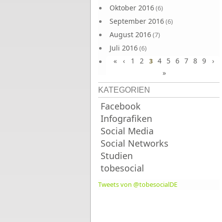
Oktober 2016
(6)
September 2016
(6)
August 2016
(7)
Juli 2016
(6)
«
‹
1
2
4
5
6
7
8
9
›
Juni 2016
3
(7)
»
KATEGORIEN
Facebook
Infografiken
Social Media
Social Networks
Studien
tobesocial
Tweets von @tobesocialDE