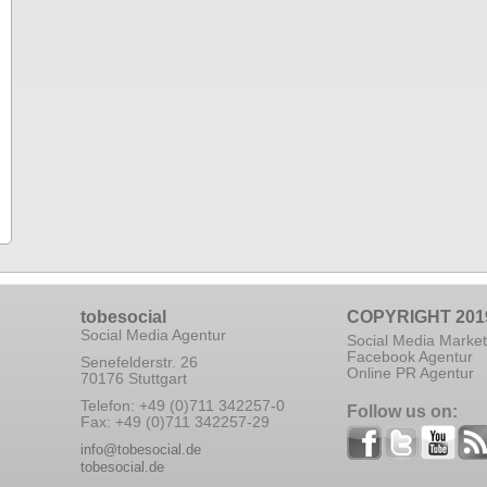
tobesocial
COPYRIGHT 201
Social Media Agentur
Social Media Market
Facebook Agentur
Senefelderstr. 26
Online PR Agentur
70176 Stuttgart
Telefon: +49 (0)711 342257-0
Follow us on:
Fax: +49 (0)711 342257-29
info@tobesocial.de
tobesocial.de