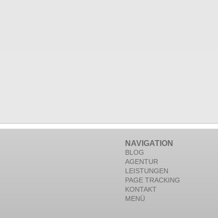
NAVIGATION
BLOG
AGENTUR
LEISTUNGEN
PAGE TRACKING
KONTAKT
MENÜ