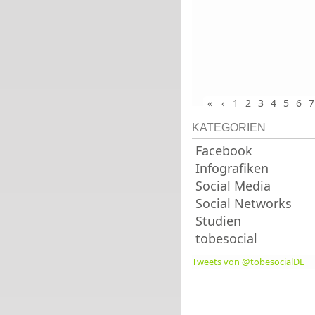
«
‹
1
2
3
4
5
6
7
KATEGORIEN
Facebook
Infografiken
Social Media
Social Networks
Studien
tobesocial
Tweets von @tobesocialDE