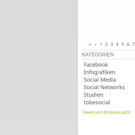
«
‹
1
2
3
4
5
6
7
KATEGORIEN
Facebook
Infografiken
Social Media
Social Networks
Studien
tobesocial
Tweets von @tobesocialDE