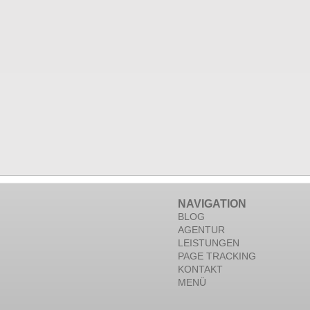
NAVIGATION
BLOG
AGENTUR
LEISTUNGEN
PAGE TRACKING
KONTAKT
MENÜ