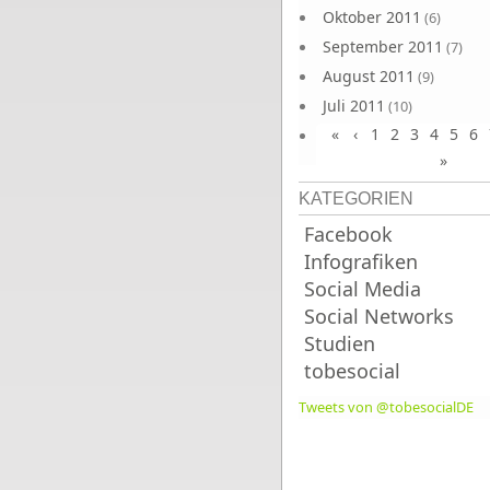
Oktober 2011
(6)
September 2011
(7)
August 2011
(9)
Juli 2011
(10)
«
‹
1
2
3
4
5
6
Juni 2011
(9)
»
KATEGORIEN
Facebook
Infografiken
Social Media
Social Networks
Studien
tobesocial
Tweets von @tobesocialDE