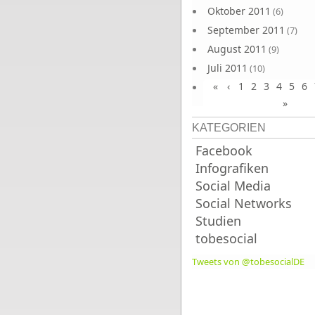
Oktober 2011
(6)
September 2011
(7)
August 2011
(9)
Juli 2011
(10)
«
‹
1
2
3
4
5
6
Juni 2011
(9)
»
KATEGORIEN
Facebook
Infografiken
Social Media
Social Networks
Studien
tobesocial
Tweets von @tobesocialDE