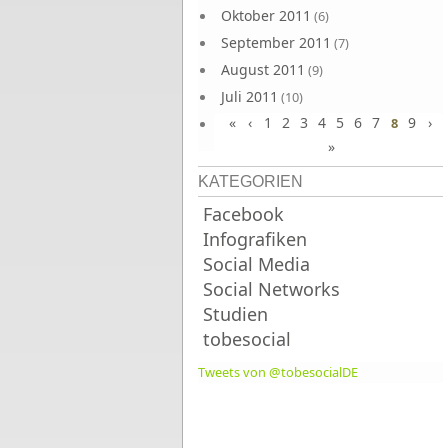
Oktober 2011
(6)
September 2011
(7)
August 2011
(9)
Juli 2011
(10)
«
‹
1
2
3
4
5
6
7
9
›
Juni 2011
8
(9)
»
KATEGORIEN
Facebook
Infografiken
Social Media
Social Networks
Studien
tobesocial
Tweets von @tobesocialDE