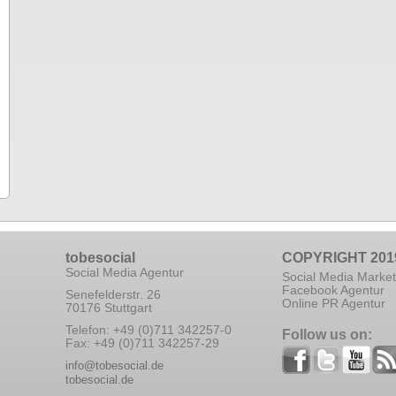
tobesocial
COPYRIGHT 201
Social Media Agentur
Social Media Market
Facebook Agentur
Senefelderstr. 26
Online PR Agentur
70176 Stuttgart
Telefon: +49 (0)711 342257-0
Follow us on:
Fax: +49 (0)711 342257-29
info@tobesocial.de
tobesocial.de