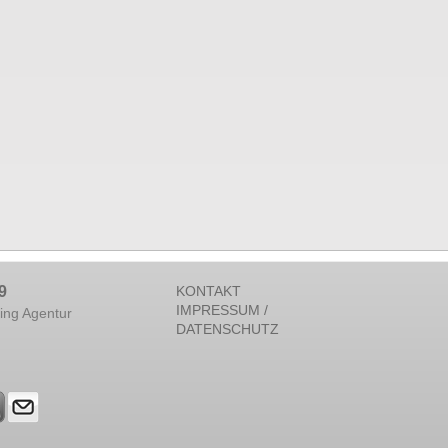
9
KONTAKT
IMPRESSUM /
ing Agentur
DATENSCHUTZ