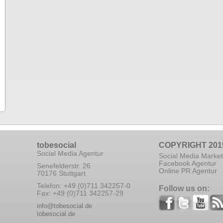
tobesocial
COPYRIGHT 201
Social Media Agentur
Social Media Market
Facebook Agentur
Senefelderstr. 26
Online PR Agentur
70176 Stuttgart
Telefon: +49 (0)711 342257-0
Follow us on:
Fax: +49 (0)711 342257-29
info@tobesocial.de
tobesocial.de