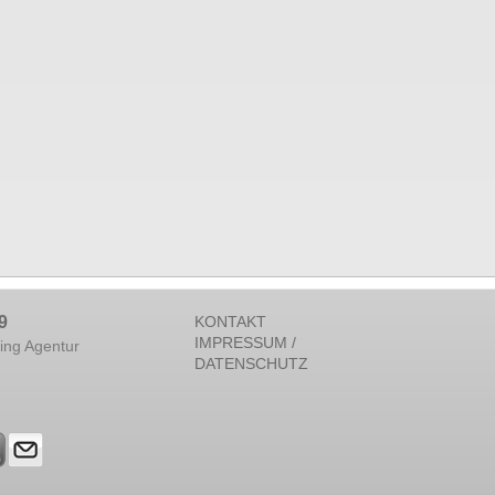
9
KONTAKT
IMPRESSUM /
ing Agentur
DATENSCHUTZ