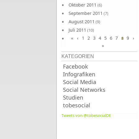
Oktober 2011
(6)
September 2011
(7)
August 2011
(9)
Juli 2011
(10)
«
‹
1
2
3
4
5
6
7
9
›
Juni 2011
8
(9)
»
KATEGORIEN
Facebook
Infografiken
Social Media
Social Networks
Studien
tobesocial
Tweets von @tobesocialDE