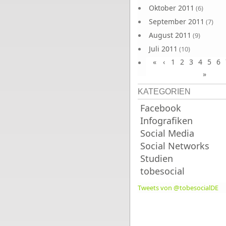
Oktober 2011
(6)
September 2011
(7)
August 2011
(9)
Juli 2011
(10)
«
‹
1
2
3
4
5
6
Juni 2011
(9)
»
KATEGORIEN
Facebook
Infografiken
Social Media
Social Networks
Studien
tobesocial
Tweets von @tobesocialDE