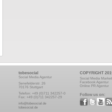
tobesocial
COPYRIGHT 201
Social Media Agentur
Social Media Market
Facebook Agentur
Senefelderstr. 26
Online PR Agentur
70176 Stuttgart
Telefon: +49 (0)711 342257-0
Follow us on:
Fax: +49 (0)711 342257-29
info@tobesocial.de
tobesocial.de