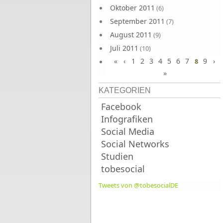
Oktober 2011
(6)
September 2011
(7)
August 2011
(9)
Juli 2011
(10)
«
‹
1
2
3
4
5
6
7
9
›
Juni 2011
8
(9)
»
KATEGORIEN
Facebook
Infografiken
Social Media
Social Networks
Studien
tobesocial
Tweets von @tobesocialDE