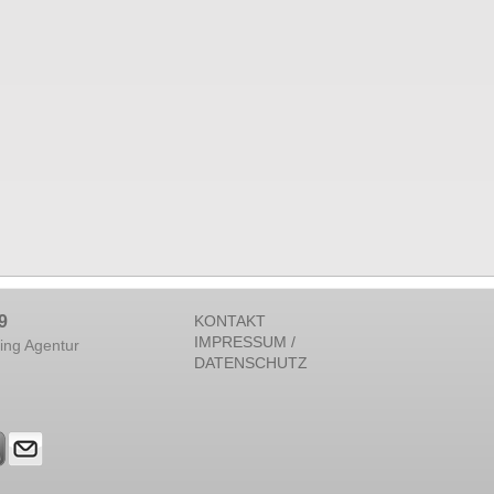
9
KONTAKT
IMPRESSUM /
ing Agentur
DATENSCHUTZ