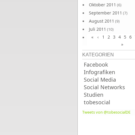
Oktober 2011
(6)
September 2011
(7)
August 2011
(9)
Juli 2011
(10)
«
‹
1
2
3
4
5
6
Juni 2011
(9)
»
KATEGORIEN
Facebook
Infografiken
Social Media
Social Networks
Studien
tobesocial
Tweets von @tobesocialDE