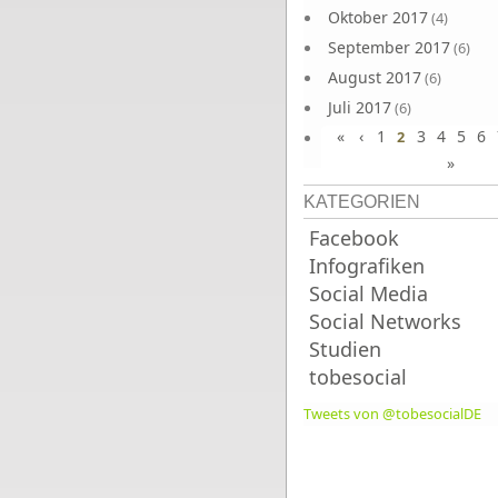
Oktober 2017
(4)
September 2017
(6)
August 2017
(6)
Juli 2017
(6)
«
‹
1
3
4
5
6
Juni 2017
2
(6)
»
KATEGORIEN
Facebook
Infografiken
Social Media
Social Networks
Studien
tobesocial
Tweets von @tobesocialDE