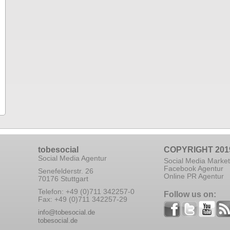
tobesocial
COPYRIGHT 201
Social Media Agentur
Social Media Market
Facebook Agentur
Senefelderstr. 26
Online PR Agentur
70176 Stuttgart
Telefon: +49 (0)711 342257-0
Follow us on:
Fax: +49 (0)711 342257-29
info@tobesocial.de
tobesocial.de