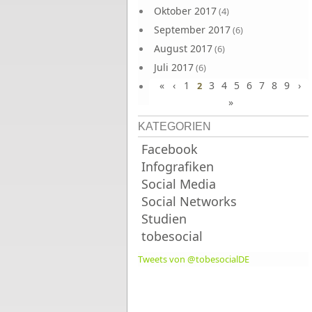
Oktober 2017
(4)
September 2017
(6)
August 2017
(6)
Juli 2017
(6)
«
‹
1
3
4
5
6
7
8
9
›
Juni 2017
2
(6)
»
KATEGORIEN
Facebook
Infografiken
Social Media
Social Networks
Studien
tobesocial
Tweets von @tobesocialDE