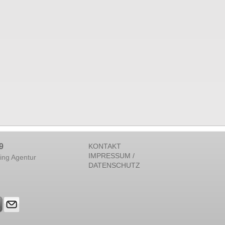
9
KONTAKT
IMPRESSUM /
ing Agentur
DATENSCHUTZ