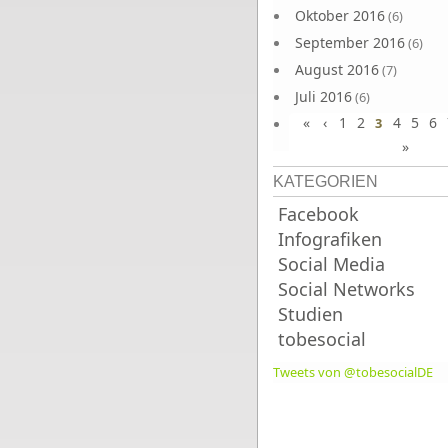
Oktober 2016
(6)
September 2016
(6)
August 2016
(7)
Juli 2016
(6)
«
‹
1
2
4
5
6
Juni 2016
3
(7)
»
KATEGORIEN
Facebook
Infografiken
Social Media
Social Networks
Studien
tobesocial
Tweets von @tobesocialDE