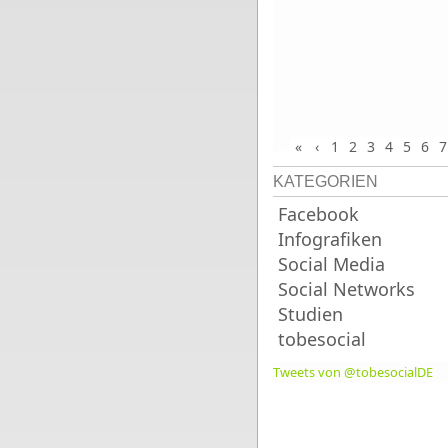
«
‹
1
2
3
4
5
6
7
KATEGORIEN
Facebook
Infografiken
Social Media
Social Networks
Studien
tobesocial
Tweets von @tobesocialDE