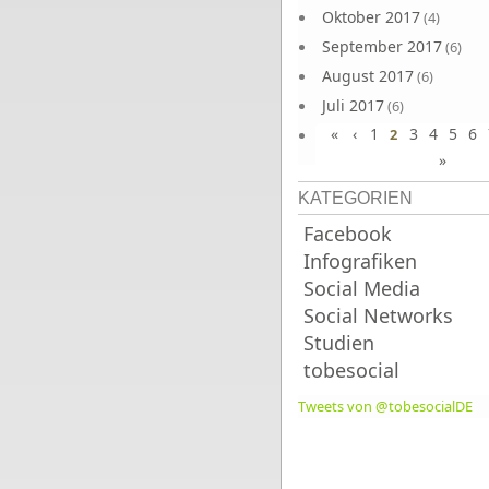
Oktober 2017
(4)
September 2017
(6)
August 2017
(6)
Juli 2017
(6)
«
‹
1
3
4
5
6
Juni 2017
2
(6)
»
KATEGORIEN
Facebook
Infografiken
Social Media
Social Networks
Studien
tobesocial
Tweets von @tobesocialDE