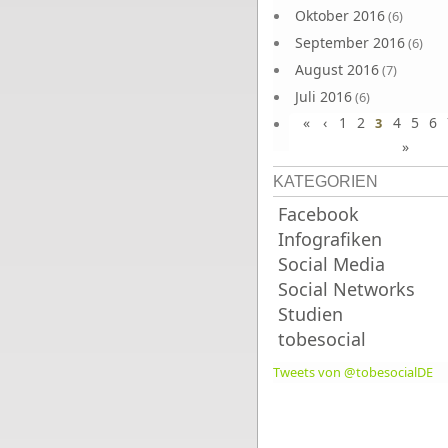
Oktober 2016
(6)
September 2016
(6)
August 2016
(7)
Juli 2016
(6)
«
‹
1
2
4
5
6
Juni 2016
3
(7)
»
KATEGORIEN
Facebook
Infografiken
Social Media
Social Networks
Studien
tobesocial
Tweets von @tobesocialDE