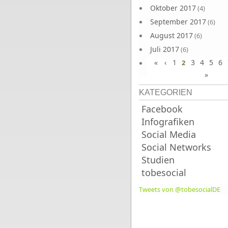
Oktober 2017
(4)
September 2017
(6)
August 2017
(6)
Juli 2017
(6)
«
‹
1
3
4
5
6
Juni 2017
2
(6)
»
KATEGORIEN
Facebook
Infografiken
Social Media
Social Networks
Studien
tobesocial
Tweets von @tobesocialDE