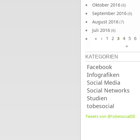
Oktober 2016
(6)
September 2016
(6)
August 2016
(7)
Juli 2016
(6)
«
‹
1
2
4
5
6
Juni 2016
3
(7)
»
KATEGORIEN
Facebook
Infografiken
Social Media
Social Networks
Studien
tobesocial
Tweets von @tobesocialDE