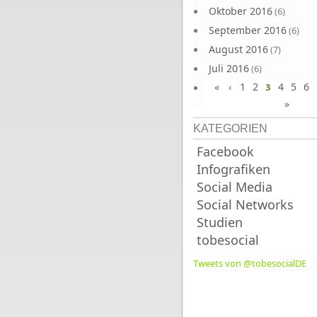
Oktober 2016
(6)
September 2016
(6)
August 2016
(7)
Juli 2016
(6)
«
‹
1
2
4
5
6
Juni 2016
3
(7)
»
KATEGORIEN
Facebook
Infografiken
Social Media
Social Networks
Studien
tobesocial
Tweets von @tobesocialDE