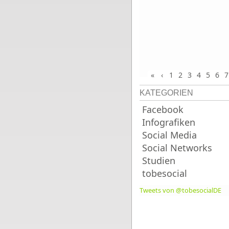
«
‹
1
2
3
4
5
6
7
KATEGORIEN
Facebook
Infografiken
Social Media
Social Networks
Studien
tobesocial
Tweets von @tobesocialDE