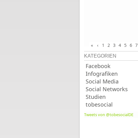
«
‹
1
2
3
4
5
6
7
KATEGORIEN
Facebook
Infografiken
Social Media
Social Networks
Studien
tobesocial
Tweets von @tobesocialDE