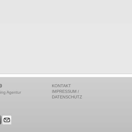
9
KONTAKT
IMPRESSUM /
ing Agentur
DATENSCHUTZ