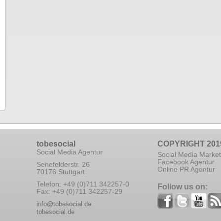
tobesocial
COPYRIGHT 201
Social Media Agentur
Social Media Market
Facebook Agentur
Senefelderstr. 26
Online PR Agentur
70176 Stuttgart
Telefon: +49 (0)711 342257-0
Follow us on:
Fax: +49 (0)711 342257-29
info@tobesocial.de
tobesocial.de