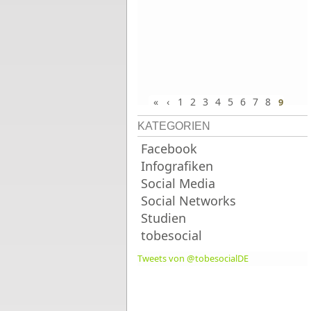
«
‹
1
2
3
4
5
6
7
8
9
KATEGORIEN
Facebook
Infografiken
Social Media
Social Networks
Studien
tobesocial
Tweets von @tobesocialDE