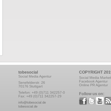
tobesocial
COPYRIGHT 201
Social Media Agentur
Social Media Market
Facebook Agentur
Senefelderstr. 26
Online PR Agentur
70176 Stuttgart
Telefon: +49 (0)711 342257-0
Follow us on:
Fax: +49 (0)711 342257-29
info@tobesocial.de
tobesocial.de