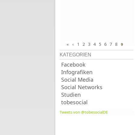
«
‹
1
2
3
4
5
6
7
8
9
KATEGORIEN
Facebook
Infografiken
Social Media
Social Networks
Studien
tobesocial
Tweets von @tobesocialDE