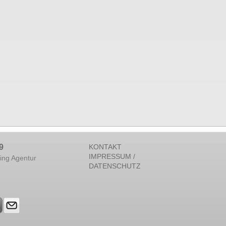
9
KONTAKT
IMPRESSUM /
ing Agentur
DATENSCHUTZ