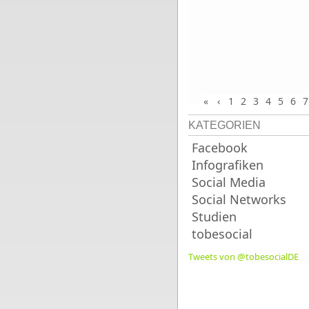
«
‹
1
2
3
4
5
6
7
KATEGORIEN
Facebook
Infografiken
Social Media
Social Networks
Studien
tobesocial
Tweets von @tobesocialDE