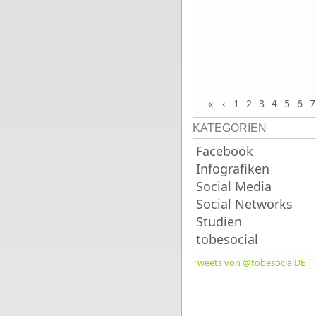
«
‹
1
2
3
4
5
6
7
KATEGORIEN
Facebook
Infografiken
Social Media
Social Networks
Studien
tobesocial
Tweets von @tobesocialDE