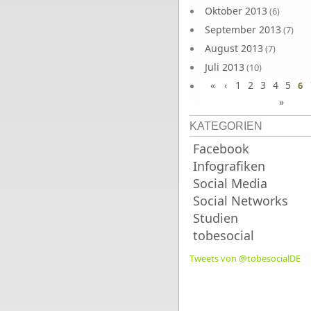
Oktober 2013
(6)
September 2013
(7)
August 2013
(7)
Juli 2013
(10)
«
‹
1
2
3
4
5
Juni 2013
6
(10)
»
KATEGORIEN
Facebook
Infografiken
Social Media
Social Networks
Studien
tobesocial
Tweets von @tobesocialDE