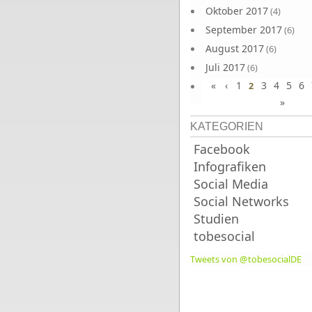
Oktober 2017
(4)
September 2017
(6)
August 2017
(6)
Juli 2017
(6)
«
‹
1
3
4
5
6
Juni 2017
2
(6)
»
KATEGORIEN
Facebook
Infografiken
Social Media
Social Networks
Studien
tobesocial
Tweets von @tobesocialDE