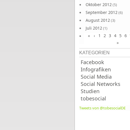
Oktober 2012
(5)
September 2012
(6)
August 2012
(3)
Juli 2012
(1)
«
‹
1
2
3
4
5
6
Juni 2012
(4)
»
KATEGORIEN
Facebook
Infografiken
Social Media
Social Networks
Studien
tobesocial
Tweets von @tobesocialDE