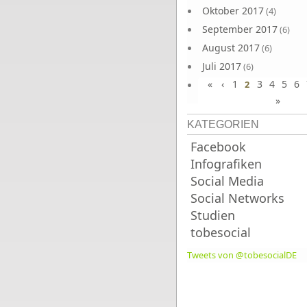
Oktober 2017
(4)
September 2017
(6)
August 2017
(6)
Juli 2017
(6)
«
‹
1
3
4
5
6
Juni 2017
2
(6)
»
KATEGORIEN
Facebook
Infografiken
Social Media
Social Networks
Studien
tobesocial
Tweets von @tobesocialDE