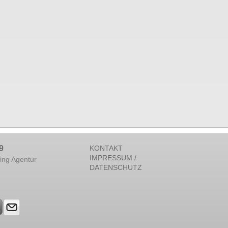
9
KONTAKT
IMPRESSUM /
ing Agentur
DATENSCHUTZ