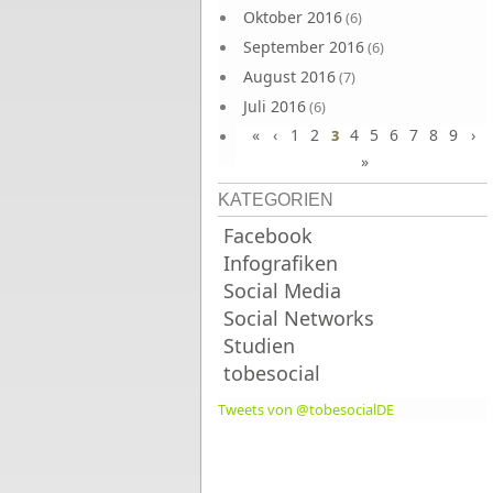
Oktober 2016
(6)
September 2016
(6)
August 2016
(7)
Juli 2016
(6)
«
‹
1
2
4
5
6
7
8
9
›
Juni 2016
3
(7)
»
KATEGORIEN
Facebook
Infografiken
Social Media
Social Networks
Studien
tobesocial
Tweets von @tobesocialDE