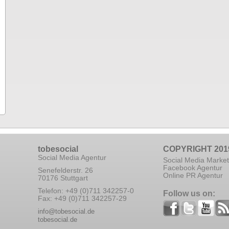
tobesocial
COPYRIGHT 201
Social Media Agentur
Social Media Market
Facebook Agentur
Senefelderstr. 26
Online PR Agentur
70176 Stuttgart
Telefon: +49 (0)711 342257-0
Follow us on:
Fax: +49 (0)711 342257-29
info@tobesocial.de
tobesocial.de