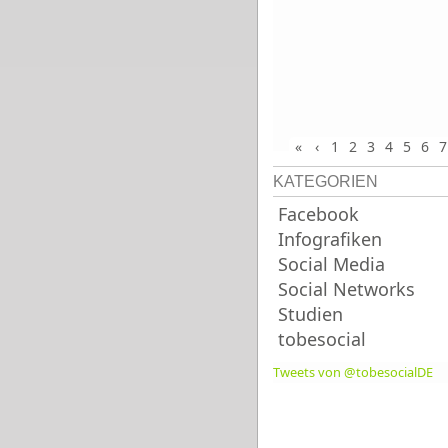
«
‹
1
2
3
4
5
6
7
KATEGORIEN
Facebook
Infografiken
Social Media
Social Networks
Studien
tobesocial
Tweets von @tobesocialDE