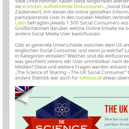
Viele Unternehmen haben diese Möglichkeit allerdi
sie
ersticken aufkeimende Diskussionen
. „Social Sh
Zauberwort, mit denen die online gestellten Inform
partizipierende User in den sozialen Medien verbre
Lexis
befragten jeweils 1.500 Social Consumers aus
Großbritannien darüber, welche Online-Inhalte sie
andere Social Media User beeinflussen.
Gibt es generelle Unterschiede zwischen dem US-
englischen Social Consumer, und wenn ja welche? L
in Kategorien einteilen? Welches sind die einflussre
was geschieht seitens der User unmittelbar nach der
Medien? Diese und weitere Fragen werden anhand d
„The Science of Sharing – The UK Social Consumer“ 
andere Statistik war auch für
tobesocial
etwas über