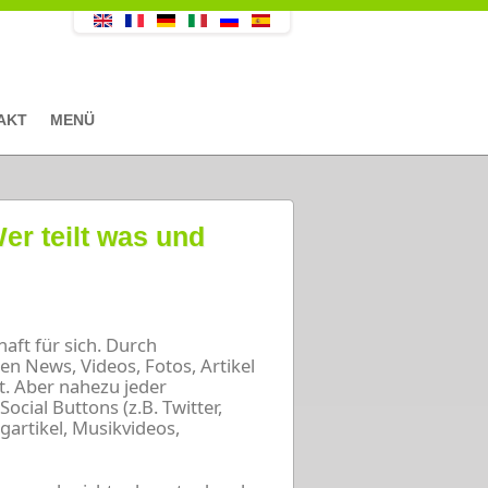
AKT
MENÜ
er teilt was und
aft für sich. Durch
 News, Videos, Fotos, Artikel
et. Aber nahezu jeder
ocial Buttons (z.B. Twitter,
gartikel, Musikvideos,