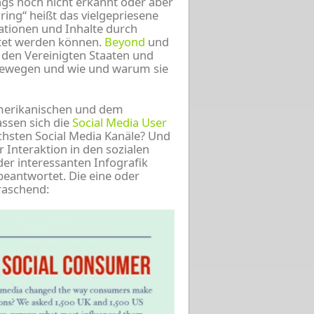
ngs noch nicht erkannt oder aber
aring“ heißt das vielgepriesene
ationen und Inhalte durch
itet werden können.
Beyond
und
 den Vereinigten Staaten und
 bewegen und wie und warum sie
amerikanischen und dem
assen sich die
Social Media User
ichsten Social Media Kanäle? Und
 Interaktion in den sozialen
er interessanten Infografik
beantwortet. Die eine oder
raschend: