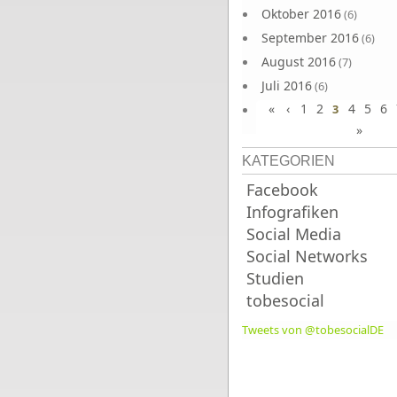
Oktober 2016
(6)
September 2016
(6)
August 2016
(7)
Juli 2016
(6)
«
‹
1
2
4
5
6
Juni 2016
3
(7)
»
KATEGORIEN
Facebook
Infografiken
Social Media
Social Networks
Studien
tobesocial
Tweets von @tobesocialDE