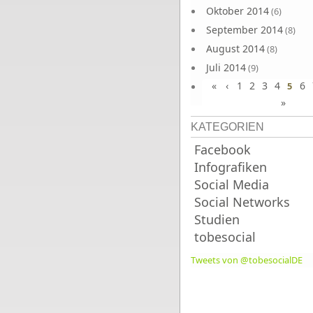
Oktober 2014
(6)
September 2014
(8)
August 2014
(8)
Juli 2014
(9)
«
‹
1
2
3
4
6
Juni 2014
5
(8)
»
KATEGORIEN
Facebook
Infografiken
Social Media
Social Networks
Studien
tobesocial
Tweets von @tobesocialDE