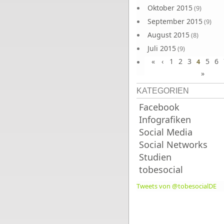
Oktober 2015
(9)
September 2015
(9)
August 2015
(8)
Juli 2015
(9)
«
‹
1
2
3
5
6
Juni 2015
4
(9)
»
KATEGORIEN
Facebook
Infografiken
Social Media
Social Networks
Studien
tobesocial
Tweets von @tobesocialDE