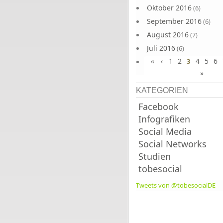
Oktober 2016
(6)
September 2016
(6)
August 2016
(7)
Juli 2016
(6)
«
‹
1
2
4
5
6
Juni 2016
3
(7)
»
KATEGORIEN
Facebook
Infografiken
Social Media
Social Networks
Studien
tobesocial
Tweets von @tobesocialDE